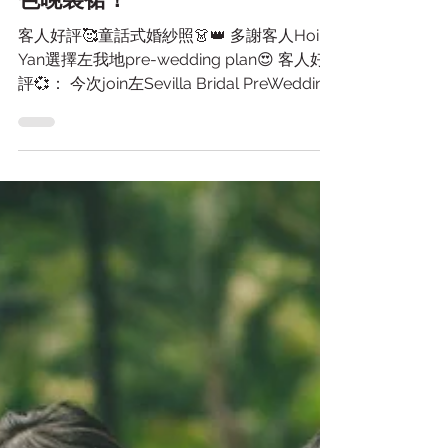
Dorothy: 好容易搵到心水
婚紗，特別鍾意佢哋嘅藍
色晚裝裙！
客人好評🥰童話式婚紗照👗👑 多謝客人Hoi
Yan選擇左我地pre-wedding plan😍 客人好
評💞： 今次join左Sevilla Bridal PreWedding
一條龍，婚紗店婚紗選擇都多，而且佢哋都可
以俾到我唔少意見，推介一啲適合嘅款式，等
我可以好...