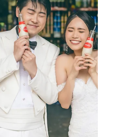
國品牌嘅婚紗都唔需要加錢🤩🇫🇷🇪�...