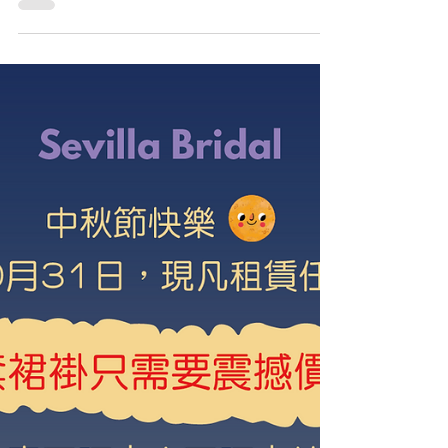
<感謝祭> 介紹朋友落單，
即免費送你同朋友每人多
一件自選衫！
👯‍♂️👯‍♂️👯‍♂️新客+舊客新優惠👯‍♀️👯‍♀️👯‍♀️ 🤯🤯益朋
友新優惠又開始啦🤯🤯而家介紹到另一位朋友
落單租婚紗，即免費送你同你朋友每人多一件
自選衫👗❤️‍🔥 🥳 另外我哋全店所有婚紗都係任
揀！所有外國品牌嘅婚紗都唔需要加錢🤩
🇫🇷...