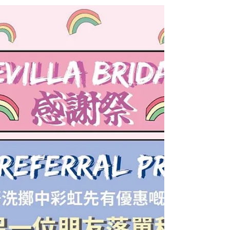
💯客人大讚系列💯感謝客人Eunice & Victor
選擇我地pre-wedding plan ♥️ 更加大讚我地
嘅服務同分享佢地嘅靚相😍😍其實真係唔好
怕煩到我哋啊，我哋任試服務就係為咗幫你哋
揀到THE ONE，幫你哋係大日子流露最滿足
嘅笑容☺️...