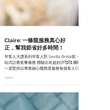
Claire: 一條龍服務真心好
正，幫我節省好多時間！
💯客人大讚系列💯客人對 Sevilla Bridal影 一
站式註冊套餐服務 體驗比咗超好評🥰🥰 團隊
一直堅持以專業細心嘅態度服務每個客人❤️‍🔥
由婚紗款式配搭，到造型設計都會因應新娘風
格度身訂造🥰🫶🏻 💖以下係呢位客人嘅真實
評價： 一條龍服務真心好正，可以幫我節省
好多時間，唔使逐一搵人對接。 鋪頭員工好
好人，好有耐性亦好專業解答問題，好快就揀