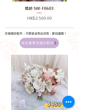
婚紗 SW-F0603
價格
HK$2,500.00
各種婚紗配件，可郵寄或到店自取，歡迎選購！
按此看更多婚紗配件