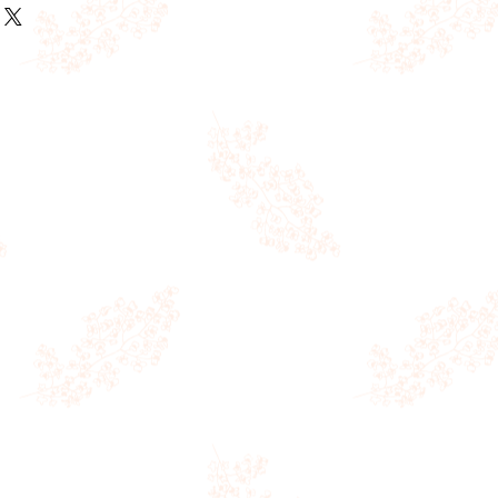
n
到店，
walk-in
的話建議上黎之前打
el: 26684000
如購買可扣回試身費
，每件
$300
改衣費，可於婚期
1
個月
衣都得
、晚裝、媽媽衫、男禮。頭紗首飾不
供購買，請到店時再詢問職員
已售的話我地會於照片上標示。
於
Facebook
及
IG
刊登，貨品款式一
於開倉貨品
倉，如果有嘢做得唔好請多多包涵