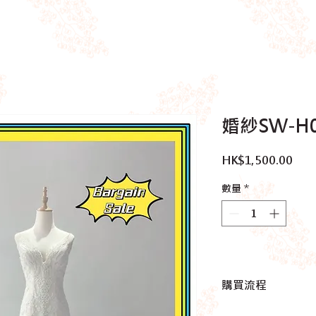
婚紗SW-H0
價
HK$1,500.00
格
數量
*
購買流程
1.
於此網頁睇睇有咩