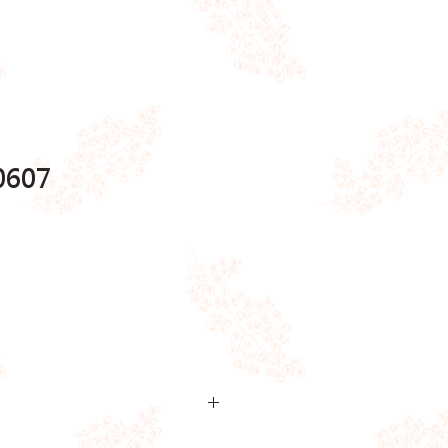
607
開倉貨品鍾意