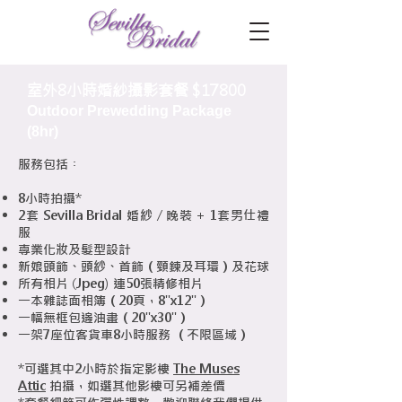
室外8小時婚紗攝影套餐 $17800
Outdoor Prewedding Package
(8hr)
服務包括︰
8小時拍攝*
2套 Sevilla Bridal 婚紗 / 晚裝 + 1套男仕禮
服
專業化妝及髮型設計
新娘頭飾、頭紗、首飾（頸鍊及耳環）及花球
所有相片 (Jpeg)
​ 連5
0張精修相片
一本雜誌面相簿（20頁，8"x12"）
一幅無框包邊油畫（20"x30"）
一架7座位客貨車8小時服務 （不限區域）
*可選其中2小時於指定影樓
The Muses
Attic
拍攝，如選其他影樓可另補差價