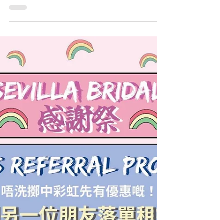
Bridal Prewedding
package
💯客人大讚系列💯感謝客人Eunice & Victor
選擇我地pre-wedding plan ♥️ 更加大讚我地
嘅服務同分享佢地嘅靚相😍😍其實真係唔好
怕煩到我哋啊，我哋任試服務就係為咗幫你哋
揀到THE ONE，幫你哋係大日子流露最滿足
嘅笑容☺️...