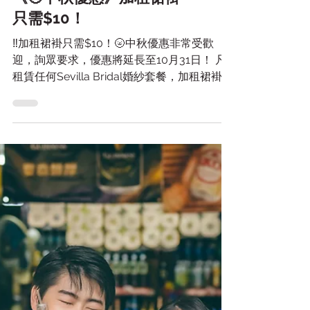
《🌝中秋優惠》加租裙褂
只需$10！
‼️加租裙褂只需$10！🌝中秋優惠非常受歡
迎，詢眾要求，優惠將延長至10月31日！ 凡
租賃任何Sevilla Bridal婚紗套餐，加租裙褂只
需$10！全店所有褂都揀得！包括褂后😍😍
🥳 另外我哋全店所有婚紗都係任揀！所有外
國品牌嘅婚紗都唔需要加錢🤩🇫🇷🇪�...