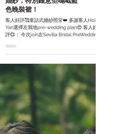
Dorothy: 好容易搵到心水
婚紗，特別鍾意佢哋嘅藍
色晚裝裙！
客人好評🥰童話式婚紗照👗👑 多謝客人Hoi
Yan選擇左我地pre-wedding plan😍 客人好
評💞： 今次join左Sevilla Bridal PreWedding
一條龍，婚紗店婚紗選擇都多，而且佢哋都可
以俾到我唔少意見，推介一啲適合嘅款式，等
我可以好...