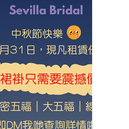
友新優惠又開始啦🤯🤯而家介紹到另一位朋友
落單租婚紗，即免費送你同你朋友每人多一件
自選衫👗❤️‍🔥 🥳 另外我哋全店所有婚紗都係任
揀！所有外國品牌嘅婚紗都唔需要加錢🤩
🇫🇷...