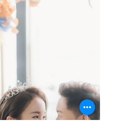
客人Esther真實評價： 再一次多謝晒Sevilla
Bridal, Alex 同 Ice 幫我哋影pre-wedding ☺️
☺️ 好多謝Alex的專業攝影😄 我哋平時都唔常
擺pose影相，但當日影嘅時候有好好的指
示，令我哋好開心同放鬆，感覺好自然😄😄
出黎嘅相唔洗...