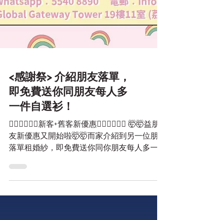
<感謝祭> 介紹朋友落單，
即免費送你同朋友每人多
一件自選衫！
👯‍♂️👯‍♂️👯‍♂️新客+舊客新優惠👯‍♀️👯‍♀️👯‍♀️ 🤯🤯益朋