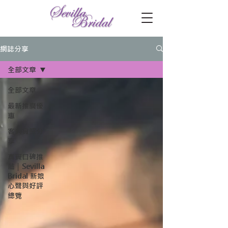
網誌分享
全部文章
全部文章
最新推廣優
惠
客人實照分
享
真實口碑推
薦｜Sevilla
Bridal 新娘
心聲與好評
總覽