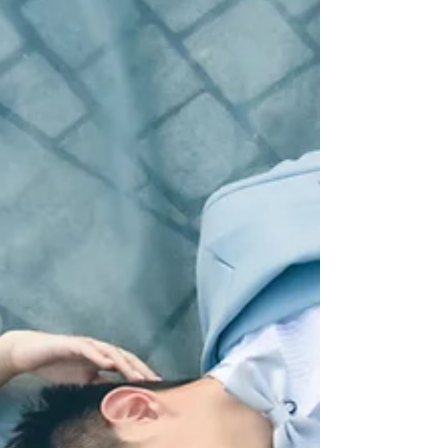
好人，好有耐性亦好專業解答問題，好快就揀
岩自己心水的婚紗同裙褂，仲幫媽媽揀到合適
既媽媽衫。WhatsApp都覆得好快，唔會嫌我
長氣又煩，咩問題都會盡心幫我解答，好體
貼。 化妝師幫我化既妝頭真係好滿意，大日
子大家都讚我好靚，真心感謝化妝師幫我化一
個適合自己的妝容，十分自然但又整體靚左好
多。 攝影師同錄影師都好有心，會搞氣氛，
影左好多好靚既相。 因為佢地先可以令婚禮
進行順利，十分感謝佢地！！ 👰🏻‍♀️「一站式
註冊套餐服務」🤵🏻 註冊嗰日著婚紗化得咁
靚靚，點可以淨係影簽紙一刻咁浪費啊😛 客
人註冊完除咗影合照，仲可以周圍影相📸，無
論係金鐘大會堂定尖沙咀註冊處，我哋嘅合作
攝影師都能帶你哋影靚景㊙️😍。直情好似影
多輯pre-w