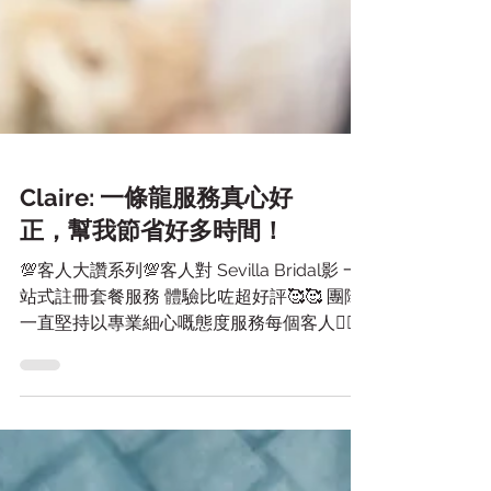
Claire: 一條龍服務真心好
正，幫我節省好多時間！
💯客人大讚系列💯客人對 Sevilla Bridal影 一
站式註冊套餐服務 體驗比咗超好評🥰🥰 團隊
一直堅持以專業細心嘅態度服務每個客人❤️‍🔥
由婚紗款式配搭，到造型設計都會因應新娘風
格度身訂造🥰🫶🏻 💖以下係呢位客人嘅真實
評價： 一條龍服務真心好正，可以幫我節省
好多時間，唔使逐一搵人對接。 鋪頭員工好