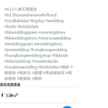
#612人道支援基金
#612humanitarianrelieffund
#sevillabridal
#bigday
#wedding
#bride
#bridalstyle
#hkweddinggown
#eveningdress
#hkweddingdress
#overseawedding
#weddinggown
#weddingdress
#prewedding
#hongkongwedding
#hongkongweddingshop
#hkbride
#hkbridalshop
#modernbride
#modernwedding
#bridetobe
#婚紗
#
租婚紗
#婚紗店
#婚禮
#香港婚紗店
#婚
紗晚裝
#輕婚紗
#晚裝
最新推廣優惠