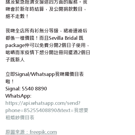
緒及緊急經濟支援這四方面的服務。我
哋會於新年時結算，及公開捐款數目，
絕不走數！
我哋全店所有衫無分等級，裙褂連褂后
都係一樣價錢！而且Sevilla Bridal 既
package仲可以免費分開2個日子使用，
啱晒而家疫情下想分開註冊同擺酒2個日
子既新人
立即Signal/Whatsapp我哋攞價目表
啦！
Signal: 5540 8890
WhatsApp:  
https://api.whatsapp.com/send?
phone=85255408890&text=我想要
租婚紗價目表
原圖來源：freepik.com