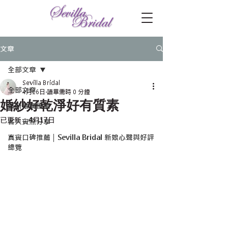
文章
全部文章
Sevilla Bridal
全部文章
4月16日
讀畢需時 0 分鐘
婚紗好乾淨好有質素
最新推廣優惠
已更新：
4月17日
客人實照分享
真實口碑推薦｜Sevilla Bridal 新娘心聲與好評
總覽