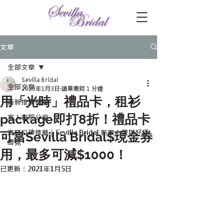
文章
全部文章
Sevilla Bridal
全部文章
2020年1月3日
讀畢需時 1 分鐘
用「光時」禮品卡，租衫
最新推廣優惠
package即打8折！禮品卡
客人實照分享
真實口碑推薦｜Sevilla Bridal 新娘心聲與好評
可當Sevilla Bridal$現金券
總覽
用，最多可減$1000！
已更新：
2021年1月5日