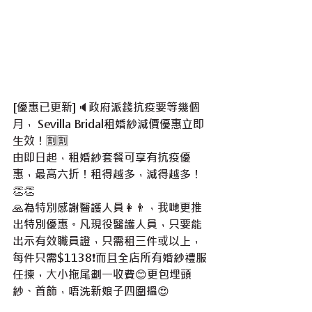
[優惠已更新]🔈政府派錢抗疫要等幾個
月， Sevilla Bridal租婚紗減價優惠立即
生效！🈹🈹
由即日起，租婚紗套餐可享有抗疫優
惠，最高六折！租得越多，減得越多！
👏👏
🙏為特別感謝醫護人員👩👨，我哋更推
出特別優惠。凡現役醫護人員，只要能
出示有效職員證，只需租三件或以上，
每件只需$1138❗而且全店所有婚紗禮服
任揀，大小拖尾劃一收費😊更包埋頭
紗、首飾，唔洗新娘子四圍搵😍