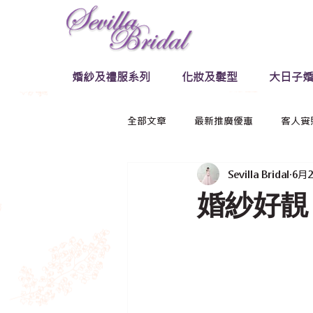
婚紗及禮服系列
化妝及髮型
大日子婚
全部文章
最新推廣優惠
客人實
Sevilla Bridal
6月
婚紗好靚