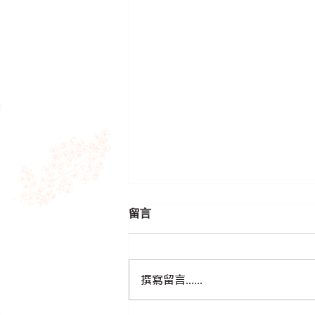
留言
撰寫留言......
幫我哋搵到靚靚衫