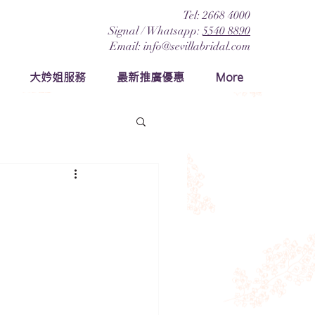
Tel: 2668 4000
Signal / Whatsapp:
5540 8890
Email:
info@sevillabridal.com
大妗姐服務
最新推廣優惠
More