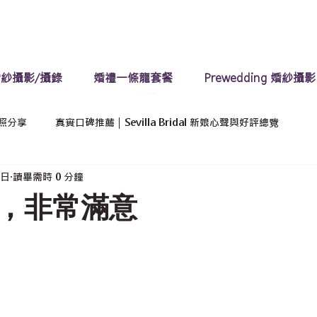
紗攝影/攝錄
婚禮一條龍套餐
Prewedding 婚紗攝影
照分享
真實口碑推薦｜Sevilla Bridal 新娘心聲與好評總覽
2日
讀畢需時 0 分鐘
，非常滿意